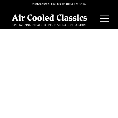
If Interested, Call Us At: (865) 671-9146